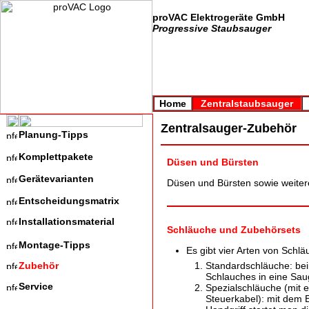
proVAC Elektrogeräte GmbH
Progressive Staubsauger
Home
Zentralstaubsauger
Zentralsauger-Zubehör
Planung-Tipps
Komplettpakete
Düsen und Bürsten
Gerätevarianten
Düsen und Bürsten sowie weiter
Entscheidungsmatrix
Installationsmaterial
Schläuche und Zubehörsets
Montage-Tipps
Es gibt vier Arten von Schlä
Zubehör
Standardschläuche: be
Schlauches in eine Sau
Service
Spezialschläuche (mit
Steuerkabel): mit dem 