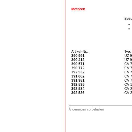
Motoren
Besc
Artikel-Nr.:
Typ:
390 991
UZ 
390 412
UZ 9
390 571
CV 
390 772
CV 7
392 532
CV 
391 062
CV 
391 981
CV 
392 535
CV 
392 534
CV 
392 536
CV 
Änderungen vorbehalten