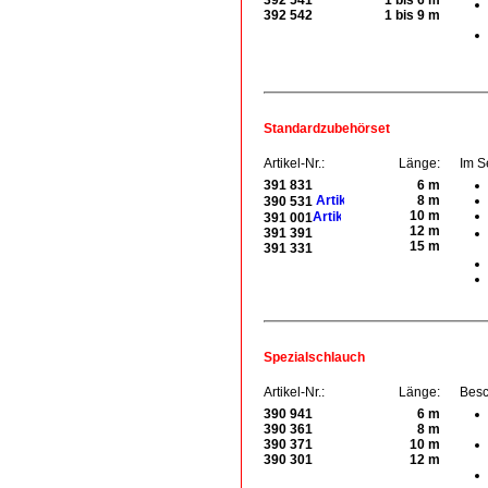
392 541
1 bis 6 m
392 542
1 bis 9 m
Standardzubehörset
Artikel-Nr.:
Länge:
Im S
391 831
6 m
8 m
390 531
10 m
391 001
12 m
391 391
15 m
391 331
Spezialschlauch
Artikel-Nr.:
Länge:
Besc
390 941
6 m
390 361
8 m
390 371
10 m
390 301
12 m