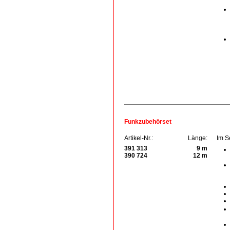
Funkzubehörset
Artikel-Nr.:
Länge:
Im S
391 313
9 m
390 724
12 m