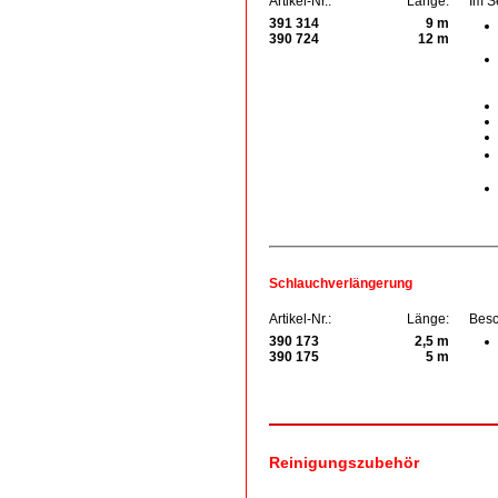
Artikel-Nr.:
Länge:
Im S
391 314
9 m
390 724
12 m
Schlauchverlängerung
Artikel-Nr.:
Länge:
Besc
390 173
2,5 m
390 175
5 m
Reinigungszubehör