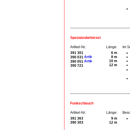
Spezialzubehörset
Artikel-Nr.:
Länge:
Im S
391 301
6 m
8 m
390 031
10 m
390 051
12 m
390 721
Funkschlauch
Artikel-Nr.:
Länge:
Besc
391 363
9 m
390 303
12 m