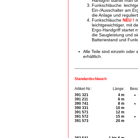
Handgriff startet man d
Funkschläuche: leichtge
Ein-/Ausschalter am Erg
die Anlage und regulier
Funkschläuche
NEU !
m
leichtgewichtiger, mit 
Ergo-Handgriff startet m
die Saugleistung und sie
Batteriestand und Funk
Alle Teile sind einzeln oder 
erhältlich.
Standardschlauch
Artikel-Nr.:
Länge:
Besc
391 321
4 m
391 211
6 m
390 741
8 m
390 331
10 m
391 571
12 m
391 572
15 m
391 573
20 m